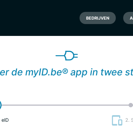
BEDRIJVEN
A
er de myID.be® app in twee 
 eID
2. 