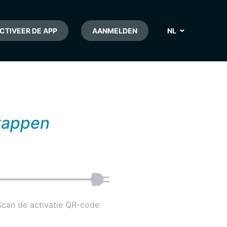
CTIVEER DE APP
AANMELDEN
NL
FR
EN
DE
stappen
Scan de activatie QR-code